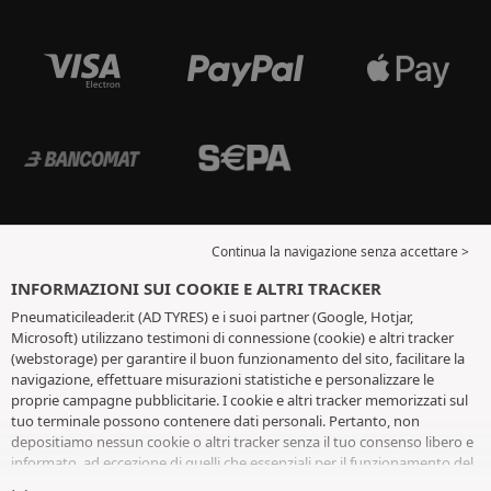
Continua la navigazione senza accettare >
INFORMAZIONI SUI COOKIE E ALTRI TRACKER
Pneumaticileader.it (AD TYRES) e i suoi partner (Google, Hotjar,
Microsoft) utilizzano testimoni di connessione (cookie) e altri tracker
(webstorage) per garantire il buon funzionamento del sito, facilitare la
navigazione, effettuare misurazioni statistiche e personalizzare le
proprie campagne pubblicitarie. I cookie e altri tracker memorizzati sul
tuo terminale possono contenere dati personali. Pertanto, non
depositiamo nessun cookie o altri tracker senza il tuo consenso libero e
informato, ad eccezione di quelli che essenziali per il funzionamento del
sito. Conserviamo la tua scelta per 6 mesi. Puoi revocare il tuo consenso