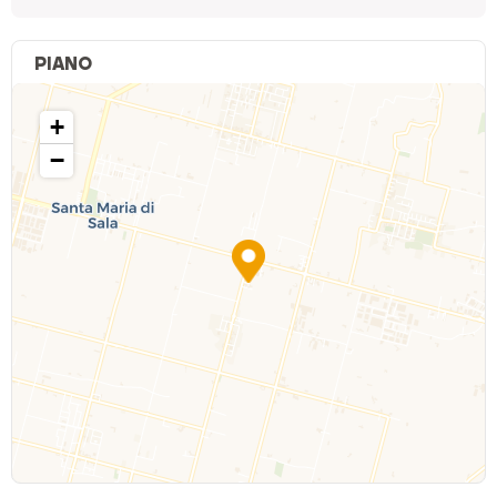
PIANO
+
−