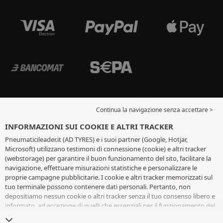
Continua la navigazione senza accettare >
INFORMAZIONI SUI COOKIE E ALTRI TRACKER
Pneumaticileader.it (AD TYRES) e i suoi partner (Google, Hotjar,
Microsoft) utilizzano testimoni di connessione (cookie) e altri tracker
(webstorage) per garantire il buon funzionamento del sito, facilitare la
navigazione, effettuare misurazioni statistiche e personalizzare le
proprie campagne pubblicitarie. I cookie e altri tracker memorizzati sul
tuo terminale possono contenere dati personali. Pertanto, non
depositiamo nessun cookie o altri tracker senza il tuo consenso libero e
informato, ad eccezione di quelli che essenziali per il funzionamento del
sito. Conserviamo la tua scelta per 6 mesi. Puoi revocare il tuo consenso